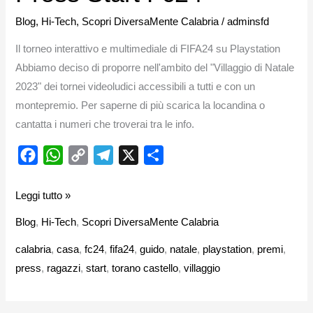
Blog
,
Hi-Tech
,
Scopri DiversaMente Calabria
/
adminsfd
Il torneo interattivo e multimediale di FIFA24 su Playstation
Abbiamo deciso di proporre nell'ambito del "Villaggio di Natale
2023" dei tornei videoludici accessibili a tutti e con un
montepremio. Per saperne di più scarica la locandina o
cantatta i numeri che troverai tra le info.
F
W
C
T
X
C
a
h
o
e
o
c
a
p
l
n
Leggi tutto »
e
t
y
e
d
Blog
,
Hi-Tech
,
Scopri DiversaMente Calabria
b
s
L
g
i
calabria
,
casa
,
fc24
,
fifa24
,
guido
,
natale
,
playstation
,
premi
,
o
A
i
r
v
press
,
ragazzi
,
start
,
torano castello
,
villaggio
o
p
n
a
i
k
p
k
m
d
i